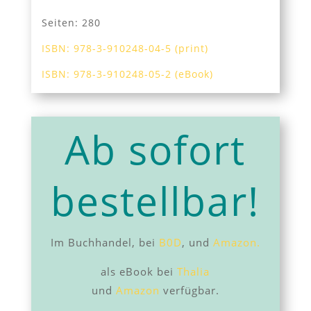
Seiten: 280
ISBN: 978-3-910248-04-5 (print)
ISBN: 978-3-910248-05-2 (eBook)
Ab sofort
bestellbar!
Im Buchhandel, bei
B0D
, und
Amazon.
als eBook bei
Thalia
und
Amazon
verfügbar.